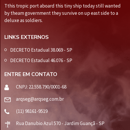
Tthis tropic port aboard this tiny ship today still wanted
by theam government they survive on up east side to a
deluxe as soldiers.
LINKS EXTERNOS
DECRETO Estadual 38.069 - SP
DECRETO Estadual 46.076 - SP
ENTRE EM CONTATO
CNPJ: 22.558.790/0001-68
arqseg@arqseg.com.br
(11) 98161-9519
Rua Danubio Azul 570 - Jardim Guançã - SP