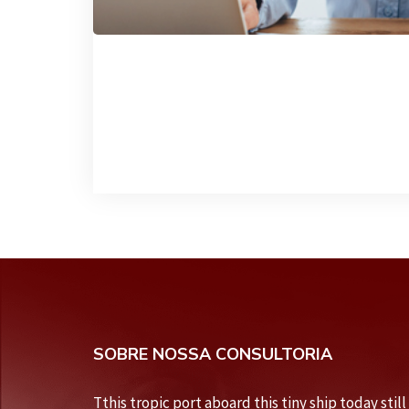
SOBRE NOSSA CONSULTORIA
Tthis tropic port aboard this tiny ship today still