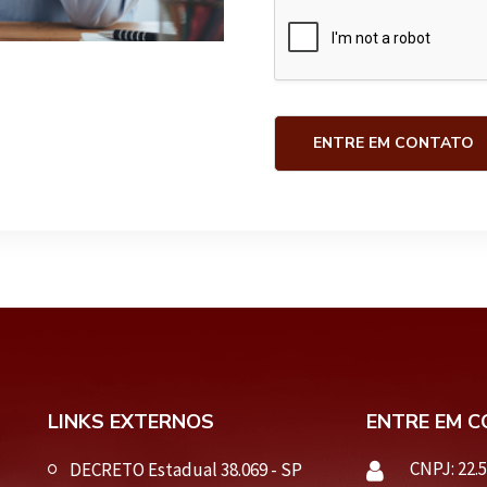
f
m
o
*
n
e
ENTRE EM CONTATO
LINKS EXTERNOS
ENTRE EM 
CNPJ: 22.
DECRETO Estadual 38.069 - SP